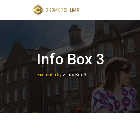
Skip
to
content
Info Box 3
>
existentia.by
Info Box 3