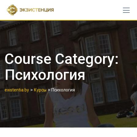
Skip
to
content
Course Category:
Психология
>
>
existentia.by
Курсы
Психология